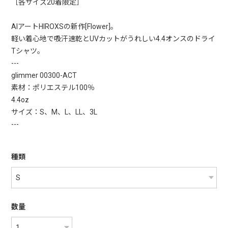
［各サイズ20着限定］
AIアートHIROXSの新作[Flower]。
軽い着心地で吸汗速乾とUVカットがうれしい4.4オンスのドライ
Tシャツ。
---
glimmer 00300-ACT
素材：ポリエステル100％
4.4oz
サイズ：S、M、L、LL、3L
---
種類
数量